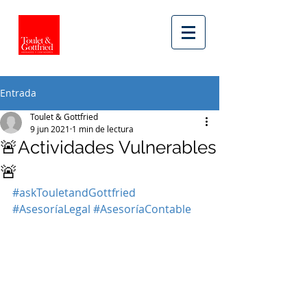
Entrada
Toulet & Gottfried
9 jun 2021
1 min de lectura
🚨Actividades Vulnerables
🚨
#askTouletandGottfried
#AsesoríaLegal
#AsesoríaContable