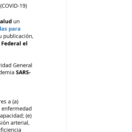
(COVID-19) 
alud 
un 
as para 
u publicación, 
 Federal el 
idad General 
idemia 
SARS-
es a (a) 
ar enfermedad 
apacidad; (e) 
n arterial, 
ficiencia 