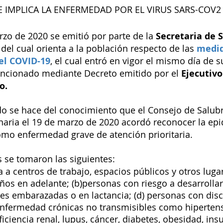
 IMPLICA LA ENFERMEDAD POR EL VIRUS SARS-COV2 
zo de 2020 se emitió por parte de la 
Secretaria de S
el cual orienta a la población respecto de las 
medid
 el COVID-19
, el cual entró en vigor el mismo día de s
ancionado mediante Decreto emitido por el 
Ejecutivo
o. 
o se hace del conocimiento que el Consejo de Salubr
naria el 19 de marzo de 2020 acordó reconocer la ep
mo enfermedad grave de atención prioritaria. 
 se tomaron las siguientes: 
a a centros de trabajo, espacios públicos y otros lugar
ños en adelante; (b)personas con riesgo a desarroll
res embarazadas o en lactancia; (d) personas con disc
nfermedad crónicas no transmisibles como hipertensió
iciencia renal, lupus, cáncer, diabetes, obesidad, insu