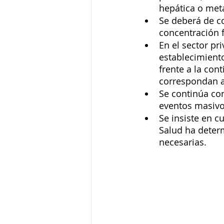
hepática o met
Se deberá de c
concentración f
En el sector pr
establecimiento
frente a la con
correspondan a
Se continúa con
eventos masivo
Se insiste en c
Salud ha deter
necesarias. 