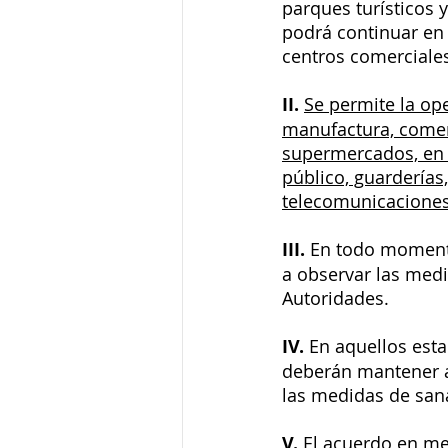
parques turísticos y
podrá continuar en 
centros comerciales,
II.
Se permite la op
manufactura, comerc
supermercados, en 
público, guarderías,
telecomunicaciones
III.
 En todo momento
a observar las med
Autoridades. 
IV.
 En aquellos est
deberán mantener as
las medidas de sana
V.
 El acuerdo en me