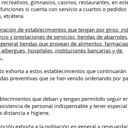
 recreativos, gimnasios, casinos, restaurantes, en est
funciones si cuenta con servicio a cuartos o pedidos 
 etcétera. 
eración de establecimientos que tengan por giros: ind
io y prestaciones de servicios, tiendas de abarrotes,
general tiendas que provean de alimentos, farmacias,
 albergues, hospitales, instituciones bancarias y de 
. 
 exhorta a estos establecimientos que continuarán 
idas preventivas que se han venido ordenando por par
ablecimientos que deban y tengan permitido seguir en
istencia de personal indispensable y tener especial
 distancia e higiene. 
nción exhorta a la población en general a resguardar