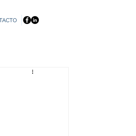
TACTO
N