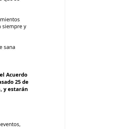
imientos 
a siempre y 
e sana 
el Acuerdo 
asado 25 de 
, y estarán 
 eventos, 