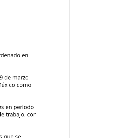
ordenado en 
19 de marzo 
México como 
s en periodo 
e trabajo, con 
s que se 