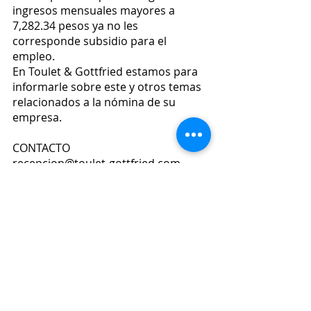
ingresos mensuales mayores a 
7,282.34 pesos ya no les 
corresponde subsidio para el 
empleo. 
En Toulet & Gottfried estamos para 
informarle sobre este y otros temas 
relacionados a la nómina de su 
empresa. 
CONTACTO
recepcion@toulet-gottfried.com 
México: (656) 627.0000 
US Direct line: (915) 613.0192
www.toulet-gottfried.com