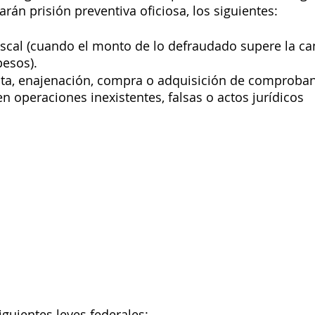
án prisión preventiva oficiosa, los siguientes: 
iscal (cuando el monto de lo defraudado supere la ca
pesos). 
nta, enajenación, compra o adquisición de comproban
n operaciones inexistentes, falsas o actos jurídicos 
iguientes leyes federales: 