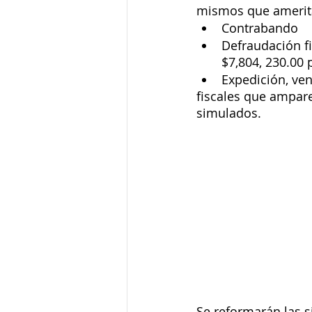
mismos que ameritar
Contrabando 
Defraudación f
$7,804, 230.00 
Expedición, ve
fiscales que ampare
simulados. 
Se reformarán las s